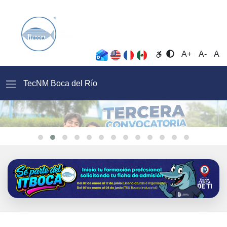
Opciones de accesibil
A+
A-
A
TecNM Boca del Rí­o