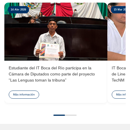
14 Abr 2026
15 Mar 2026
Estudiante del IT Boca del Río participa en la
IT Boca d
Cámara de Diputados como parte del proyecto
de Lineam
“Las Lenguas toman la tribuna”
TecNM
Más información
Más infor