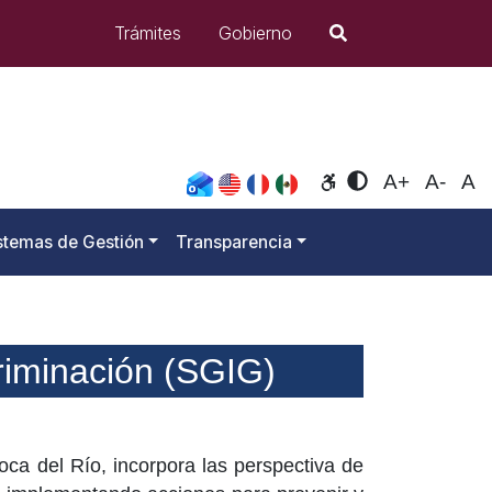
Búsqueda
Trámites
Gobierno
Opciones de accesib
A+
A-
A
stemas de Gestión
Transparencia
riminación (SGIG)
ca del Río, incorpora las perspectiva de