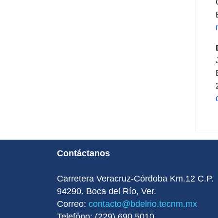
Contáctanos
Carretera Veracruz-Córdoba Km.12 C.P.
94290. Boca del Rí­o, Ver.
Correo:
contacto@bdelrio.tecnm.mx
Telefóno: (229) 690 5010