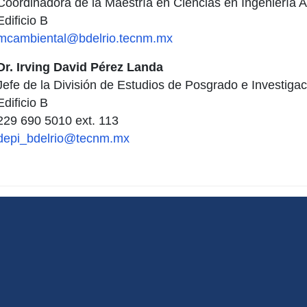
Coordinadora de la Maestría en Ciencias en Ingeniería 
Edificio B
mcambiental@bdelrio.tecnm.mx
Dr. Irving David Pérez Landa
Jefe de la División de Estudios de Posgrado e Investigac
Edificio B
229 690 5010 ext. 113
depi_bdelrio@tecnm.mx